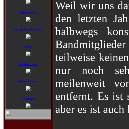
Weil wir uns d
SelfMadeGod:
den letzten Ja
halbwegs kons
Sound Riot Records:
Bandmitglieder
SPV:
teilweise keine
STF-Records:
nur noch se
meilenweit von
Sureshotworx:
entfernt. Es ist
Trollzorn:
aber es ist auch