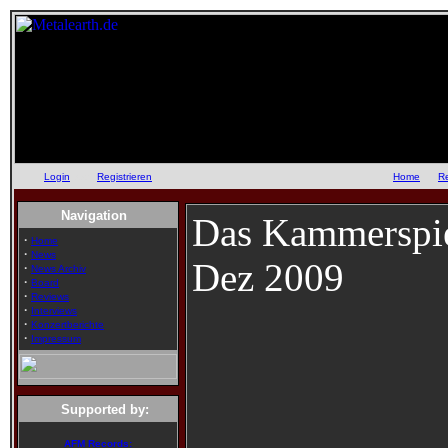
Login
oder
Registrieren
::
Home
::
R
Navigation
Das Kammerspie
·
Home
·
News
Dez 2009
·
News Archiv
·
Board
·
Reviews
·
Interviews
·
Konzertberichte
·
Impressum
Supported by:
AFM Records: