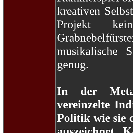
kreativen Selbs
Projekt ke
Grabnebelfürs
musikalische S
genug.
In der Meta
vereinzelte In
Politik wie si
auszeichnet. 