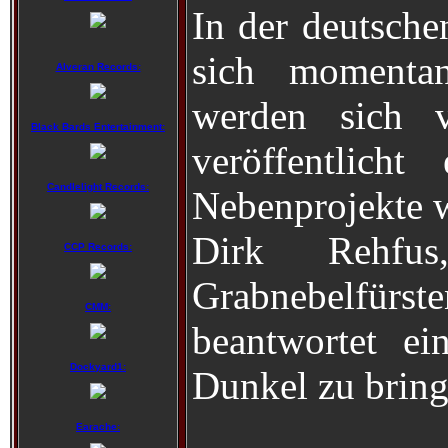
In der deutsche
sich momentan
Alveran Records:
werden sich v
Black Bards Entertainment:
veröffentlic
Candlelight Records:
Nebenprojekte w
Dirk Rehfu
CCP Records:
Grabnebelfü
CMM:
beantwortet e
Dockyard1:
Dunkel zu bring
Earache: