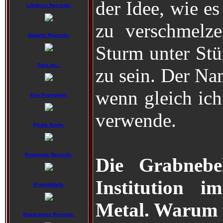
der Idee, wie e
Lifeforce Records:
zu verschmelze
Napalm Records:
Sturm unter Stü
Pain Inc.:
zu sein. Der Na
wenn gleich ich
Pan Promotion:
verwende.
Pirate Smile:
Powerage Records:
Die Grabnebel
Institution 
Promofabrik:
Metal. Warum w
Roadrunner Records: