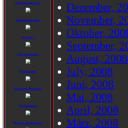
Dezember, 2
Lifeforce Records:
November, 2
Napalm Records:
Oktober, 200
Pain Inc.:
September, 2
August, 2008
Pan Promotion:
July, 2008
Pirate Smile:
Juni, 2008
Powerage Records:
Mai, 2008
April, 2008
Promofabrik:
März, 2008
Roadrunner Records: