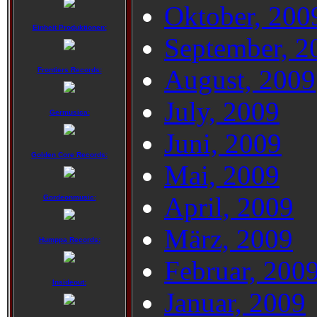
Oktober, 200
Einheit Produktionen:
September, 2
August, 2009
Frontiers Records:
July, 2009
Germusica:
Juni, 2009
Golden Core Records:
Mai, 2009
April, 2009
Gordeonmusic:
März, 2009
Humppa Records:
Februar, 200
Insideout:
Januar, 2009