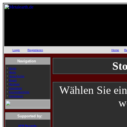
Login
oder
Registrieren
::
Home
::
R
Navigation
Sto
·
Home
·
News
·
News Archiv
·
Board
·
Reviews
Wählen Sie ein
·
Interviews
·
Konzertberichte
·
Impressum
w
Supported by:
AFM Records: