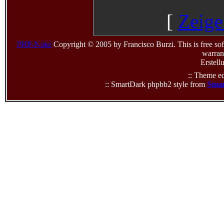
[
Zeige
PHP-Nuke
Copyright © 2005 by Francisco Burzi. This is free sof
warrant
Erstell
:: Theme ed
:: SmartDark phpbb2 style from
Smar