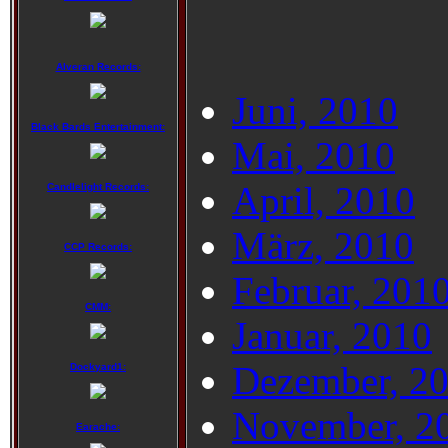
Alveran Records:
Juni, 2010
Black Bards Entertainment:
Mai, 2010
April, 2010
Candlelight Records:
März, 2010
CCP Records:
Februar, 201
CMM:
Januar, 2010
Dezember, 2
Dockyard1:
November, 2
Earache: