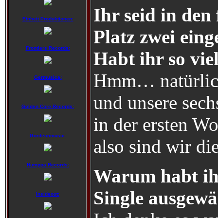
Ihr seid in den
Einheit Produktionen:
Platz zwei eing
Frontiers Records:
Habt ihr so vie
Hmm… natürlich
Germusica:
und unsere sechs
Golden Core Records:
in der ersten W
Gordeonmusic:
also sind wir di
Humppa Records:
Warum habt ihr
Single ausgewä
Insideout: