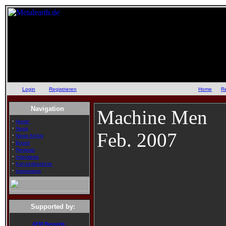
Login
oder
Registrieren
::
Home
::
R
Navigation
Machine Men
·
Home
·
News
Feb. 2007
·
News Archiv
·
Board
·
Reviews
·
Interviews
·
Konzertberichte
·
Impressum
Supported by:
AFM Records: