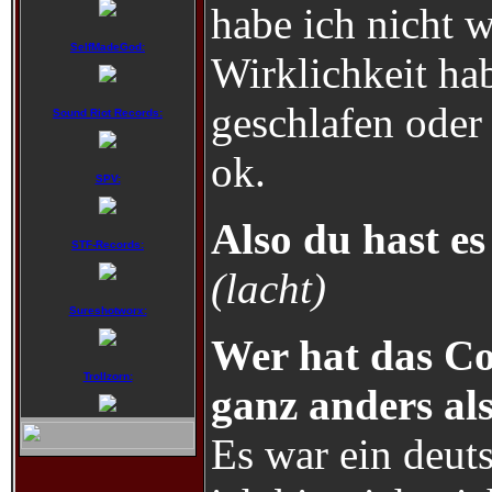
habe ich nicht w
SelfMadeGod:
Wirklichkeit ha
geschlafen oder
Sound Riot Records:
ok.
SPV:
Also du hast es
STF-Records:
(lacht)
Sureshotworx:
Wer hat das Co
Trollzorn:
ganz anders als
Es war ein deut