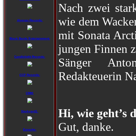
Nach zwei stark
wie dem Wacken
Alveran Records:
mit Sonata Arcti
Black Bards Entertainment:
jungen Finnen 
Candlelight Records:
Sänger Anto
Redakteuerin N
CCP Records:
CMM:
Hi, wie geht’s 
Dockyard1:
Gut, danke.
Earache: