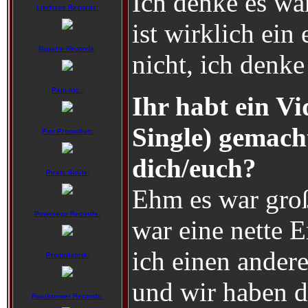
Ich denke es war
Lifeforce Records:
ist wirklich ei
Napalm Records:
nicht, ich denke
Pain Inc.:
Ihr habt ein Vi
Single) gemach
Pan Promotion:
dich/euch?
Pirate Smile:
Ehm es war großa
Powerage Records:
war eine nette 
ich einen ander
Promofabrik:
und wir haben d
Roadrunner Records: