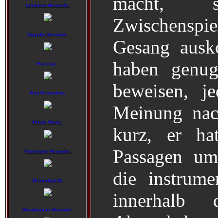
macht, s
Lifeforce Records:
Zwischenspie
Napalm Records:
Gesang ausk
haben genu
Pain Inc.:
beweisen, j
Pan Promotion:
Meinung nac
Pirate Smile:
kurz, er ha
Passagen um
Powerage Records:
die instrume
Promofabrik:
innerhalb
Roadrunner Records: