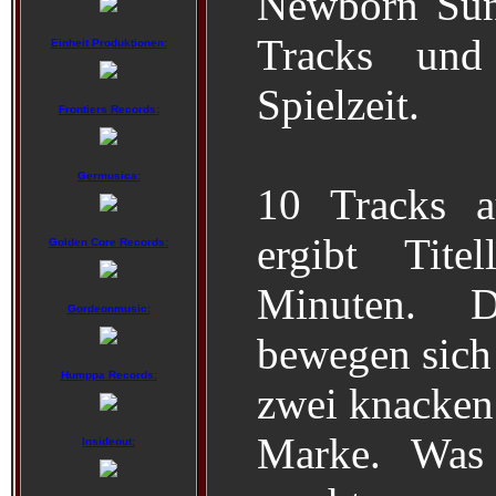
Newborn Sun
Tracks und
Einheit Produktionen:
Spielzeit.
Frontiers Records:
Germusica:
10 Tracks a
ergibt Tit
Golden Core Records:
Minuten. 
Gordeonmusic:
bewegen sich
Humppa Records:
zwei knacken 
Marke. Was
Insideout: