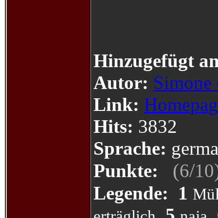
Hinzugefügt a
Autor:
Simone 
Link:
Homepag
Hits:
3832
Sprache:
germa
(
/
Punkte:
6
10
Legende:
1
Mül
5
erträglich
naja