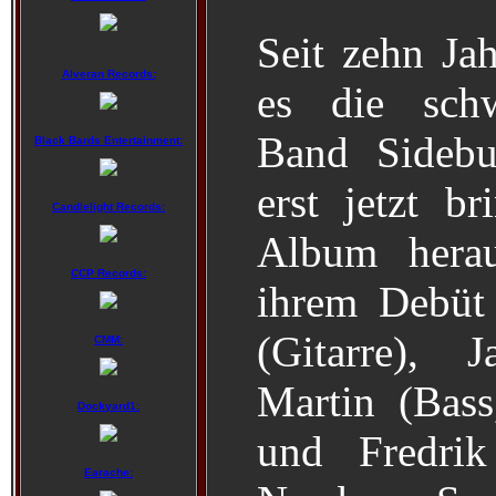
Seit zehn Jah
Alveran Records:
es die schw
Band Sidebu
Black Bards Entertainment:
erst jetzt br
Candlelight Records:
Album herau
CCP Records:
ihrem Debüt
(Gitarre), 
CMM:
Martin (Bas
Dockyard1:
und Fredri
Earache: