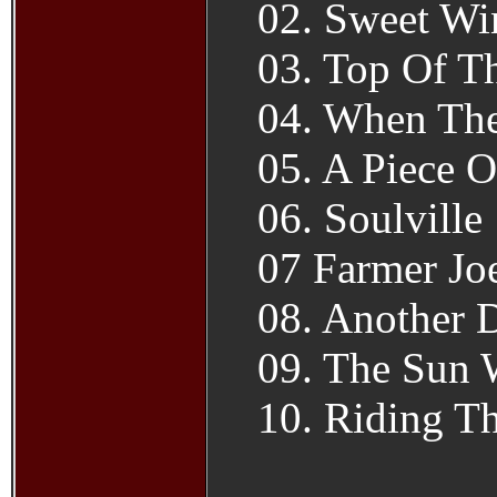
02. Sweet Wi
03. Top Of T
04. When Th
05. A Piece 
06. Soulville
07 Farmer Jo
08. Another 
09. The Sun 
10. Riding T