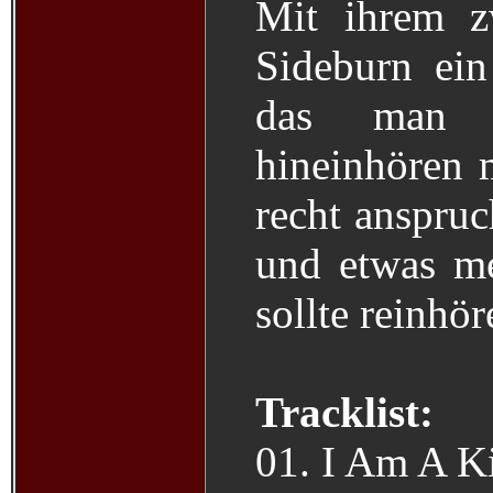
Mit ihrem z
Sideburn ein
das man s
hineinhören 
recht anspruc
und etwas me
sollte reinhör
Tracklist:
01. I Am A K