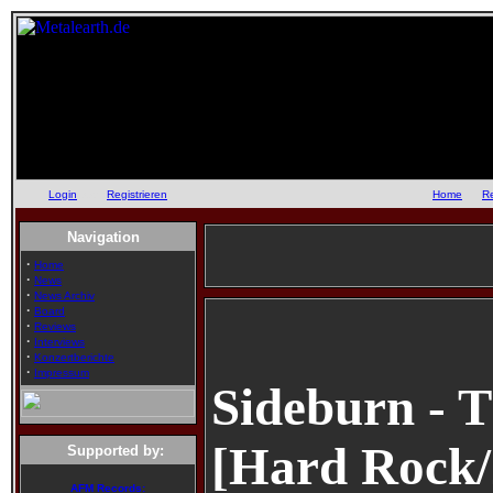
Login
oder
Registrieren
::
Home
::
R
Navigation
·
Home
·
News
·
News Archiv
·
Board
·
Reviews
·
Interviews
·
Konzertberichte
·
Impressum
Sideburn - 
[Hard Rock/
Supported by:
AFM Records: