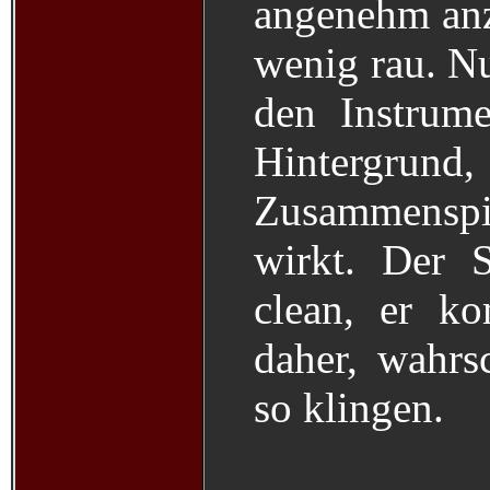
angenehm anzu
wenig rau. Nur
den Instrum
Hintergr
Zusammensp
wirkt. Der 
clean, er k
daher, wahrsc
so klingen.