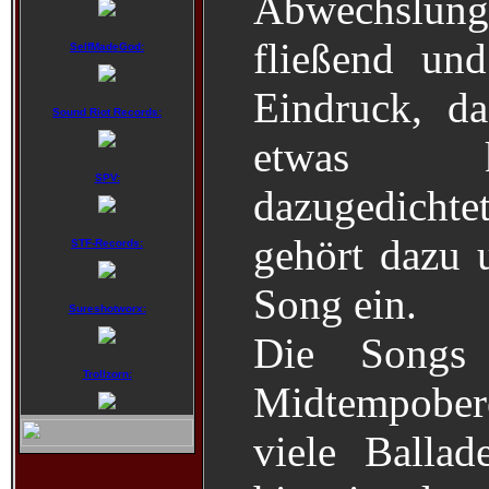
Abwechslung
fließend un
SelfMadeGod:
Eindruck, d
Sound Riot Records:
etwas k
SPV:
dazugedicht
gehört dazu u
STF-Records:
Song ein.
Sureshotworx:
Die Songs
Trollzorn:
Midtempober
viele Balla