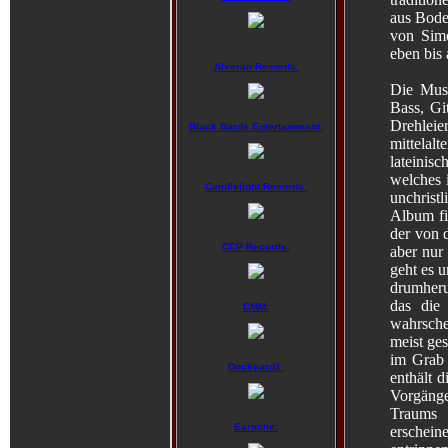
aus Bode
von Simo
eben bis 
Alveran Records:
Die Musi
Bass, Gi
Drehleie
Black Bards Entertainment:
mittelal
lateinis
welches 
Candlelight Records:
unchrist
Album fi
der von 
CCP Records:
aber nur
geht es 
drumheru
das die 
CMM:
wahrsche
meist ges
im Grab 
Dockyard1:
enthält 
Vorgänge
Traums 
Earache:
erschein