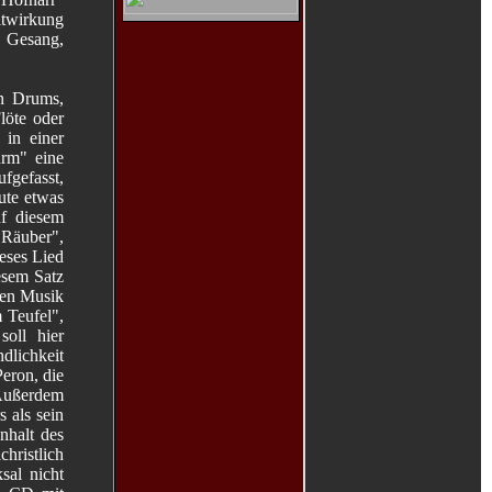
itwirkung
n Gesang,
en Drums,
löte oder
 in einer
urm" eine
fgefasst,
ute etwas
uf diesem
 Räuber",
eses Lied
esem Satz
len Musik
 Teufel",
soll hier
dlichkeit
Peron, die
 Außerdem
 als sein
nhalt des
ristlich
sal nicht