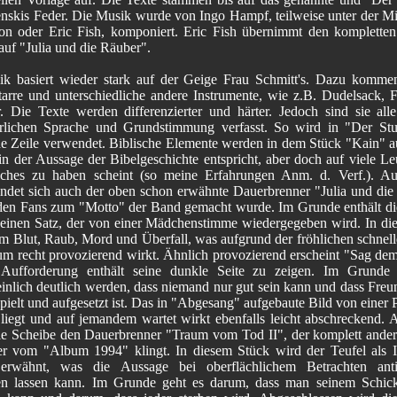
nskis Feder. Die Musik wurde von Ingo Hampf, teilweise unter der M
n oder Eric Fish, komponiert. Eric Fish übernimmt den komplette
auf "Julia und die Räuber".
k basiert wieder stark auf der Geige Frau Schmitt's. Dazu komm
tarre und unterschiedliche andere Instrumente, wie z.B. Dudelsack, F
r. Die Texte werden differenzierter und härter. Jedoch sind sie alle
terlichen Sprache und Grundstimmung verfasst. So wird in "Der St
che Zeile verwendet. Biblische Elemente werden in dem Stück "Kain" au
in der Aussage der Bibelgeschichte entspricht, aber doch auf viele Le
liches zu haben scheint (so meine Erfahrungen Anm. d. Verf.). A
ndet sich auch der oben schon erwähnte Dauerbrenner "Julia und die
den Fans zum "Motto" der Band gemacht wurde. Im Grunde enthält di
 einen Satz, der von einer Mädchenstimme wiedergegeben wird. In di
um Blut, Raub, Mord und Überfall, was aufgrund der fröhlichen schnel
m recht provozierend wirkt. Ähnlich provozierend erscheint "Sag dem
Aufforderung enthält seine dunkle Seite zu zeigen. Im Grunde 
inlich deutlich werden, dass niemand nur gut sein kann und dass Freun
pielt und aufgesetzt ist. Das in "Abgesang" aufgebaute Bild von einer 
liegt und auf jemandem wartet wirkt ebenfalls leicht abschreckend.
die Scheibe den Dauerbrenner "Traum vom Tod II", der komplett anders
r vom "Album 1994" klingt. In diesem Stück wird der Teufel als I
erwähnt, was die Aussage bei oberflächlichem Betrachten antich
en lassen kann. Im Grunde geht es darum, dass man seinem Schick