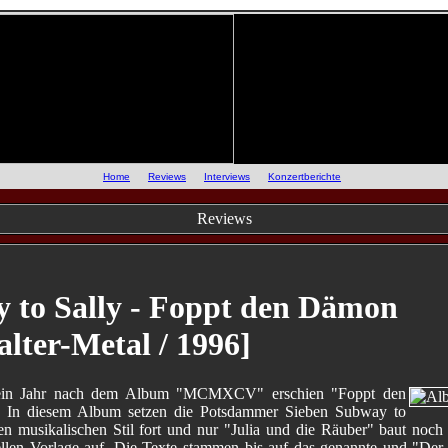
::
Home
::
Reviews
::
Interviews
::
Konzertberichte
::
Reviews
 to Sally - Foppt den Dämon
alter-Metal / 1996]
 ein Jahr nach dem Album "MCMXCV" erschien "Foppt den
 In diesem Album setzen die Potsdammer Sieben Subway to
ren musikalischen Stil fort und nur "Julia und die Räuber" baut noch 
nellen Vorlage auf. Die Texte stammen bis auf das genannte und "Der