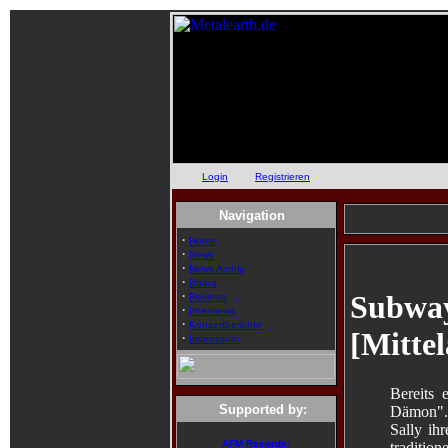
Login
oder
Registrieren
Navigation
·
Home
·
News
·
News Archiv
·
Board
·
Subway
Reviews
·
Interviews
·
Konzertberichte
[Mittel
·
Impressum
Bereits
Supported by:
Dämon".
Sally ih
AFM Records:
traditio