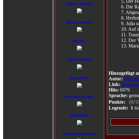
5. Der H
Lifeforce Records:
6. Die R
7. Abges
8. Herbst
Napalm Records:
9. Julia 
10. Auf 
11. Trau
12. Der 
Pain Inc.:
13. Mari
Pan Promotion:
Hinzugefügt a
Autor:
Nathal
Pirate Smile:
Link:
Homepa
Hits:
6979
Sprache:
germ
Powerage Records:
(
/
Punkte:
8
1
Legende:
1
Mü
Promofabrik:
Roadrunner Records: