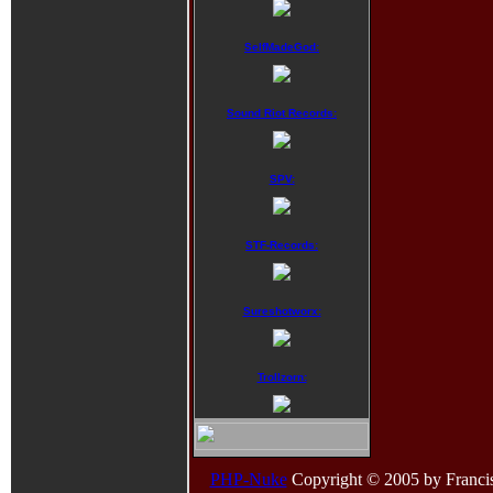
SelfMadeGod:
Sound Riot Records:
SPV:
STF-Records:
Sureshotworx:
Trollzorn:
PHP-Nuke
Copyright © 2005 by Francisco