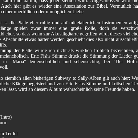
n kann und darum, dass jeder sterben wird. Abgeschlossen wird d
 Auch hier gibt es wieder eine Assoziation zur Bibel. Vermutlich ha
n einer unerfüllten oder unmöglichen Liebe.
 ist die Platte eher ruhig und auf mittelalterlichen Instrumenten auf
nklänge spielen zwar immer eine große Rolle, doch sie verschw
d eher, so dass wenn zur Akustikgitarre gegriffen wird, dieses viel eher
 Abschnitte etwas härter werden geschieht dies also nicht ausschließl
ffs.
mung der Platte würde ich nicht als wirklich fröhlich bezeichnen, 
s melancholisch. Eric Fishs Stimme drückt die Stimmung der Lieder gu
r in "Maria" leidenschaftlich und sehensüchtig, bei "Der Hofna
voll.
so ziemlich allen bisherigen Subway to Sally-Alben gilt auch hier: Wer
erliche Klänge begeistert und von Eric Fishs Stimme und kritischen Te
ken lässt, wird an diesem Album wahrscheinlich seine Freunde haben.
(Intro)
turm
em Teufel