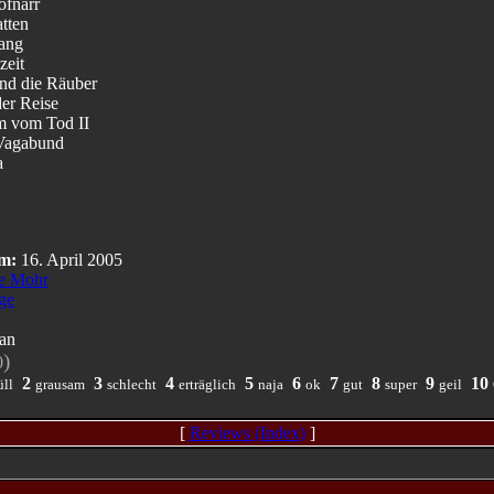
ofnarr
atten
ang
zeit
und die Räuber
der Reise
m vom Tod II
Vagabund
a
m:
16. April 2005
ie Mohr
ge
an
)
0
2
3
4
5
6
7
8
9
10
ll
grausam
schlecht
erträglich
naja
ok
gut
super
geil
[
Reviews (Index)
]