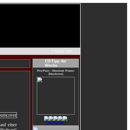
7. August 2026
CD-Tipp der
Woche
Pro-Pain - Absolute Power
(Hardcore)
Zum Review...
auf einer
 Hofnarr"