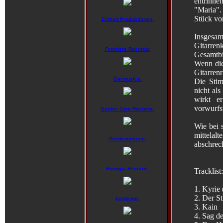
entrinne
"Maria".
Stück vo
Einheit Produktionen:
Insgesamt
Gitarre
Frontiers Records:
Gesamtbil
Wenn die
Gitarrenri
Germusica:
Die Stim
nicht al
wirkt e
vorwurfs
Golden Core Records:
Wie bei 
mittelalt
Gordeonmusic:
abschrec
Humppa Records:
Tracklist:
1. Kyrie 
2. Der S
Insideout:
3. Kain
4. Sag d