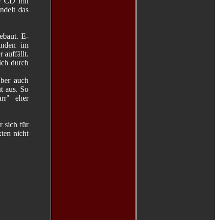
ie CD mit
ndelt das
gebaut. E-
inden im
 auffällt.
ich durch
aber auch
t aus. So
rr" eher
 sich für
xten nicht