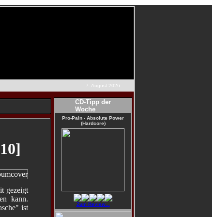
7. August 2026
CD-Tipp der
Woche
Pro-Pain - Absolute Power
(Hardcore)
010]
it gezeigt
en kann.
Zum Review...
sche" ist