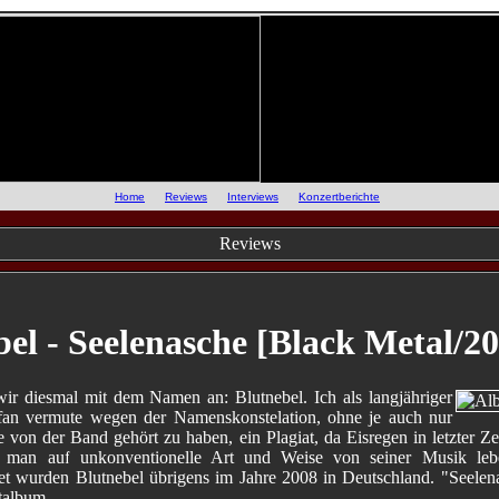
::
Home
::
Reviews
::
Interviews
::
Konzertberichte
::
Reviews
bel - Seelenasche [Black Metal/2
ir diesmal mit dem Namen an: Blutnebel. Ich als langjähriger
fan vermute wegen der Namenskonstelation, ohne je auch nur
 von der Band gehört zu haben, ein Plagiat, da Eisregen in letzter Ze
e man auf unkonventionelle Art und Weise von seiner Musik leb
t wurden Blutnebel übrigens im Jahre 2008 in Deutschland. "Seelena
talbum.