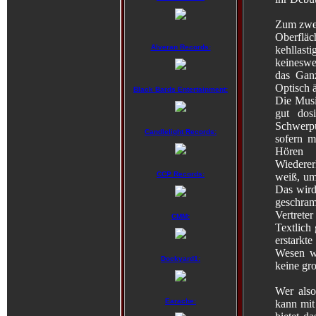
Zum zwei
Oberfläc
Alveran Records:
kehllast
keineswe
das Ganz
Optisch 
Black Bards Entertainment:
Die Musi
gut dosi
Schwerpu
Candlelight Records:
sofern m
Hören 
Wiederer
CCP Records:
weiß, um
Das wird 
geschram
Vertreter
CMM:
Textlich
erstarkte
Wesen wi
Dockyard1:
keine gr
Wer also
Earache:
kann mit