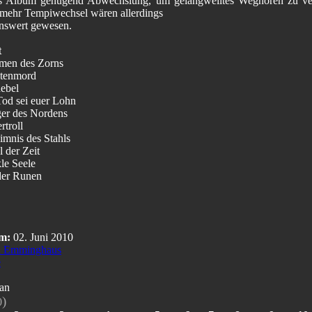
as Album genügend Abwechslung, um gelangweiltes Weghören zu ve
 mehr Tempiwechsel wären allerdings
nswert gewesen.
t
men des Zorns
stenmord
nebel
Tod sei euer Lohn
ger des Nordens
rtroll
imnis des Stahls
 der Zeit
le Seele
der Runen
m:
02. Juni 2010
 Emminghaus
e
an
)
0