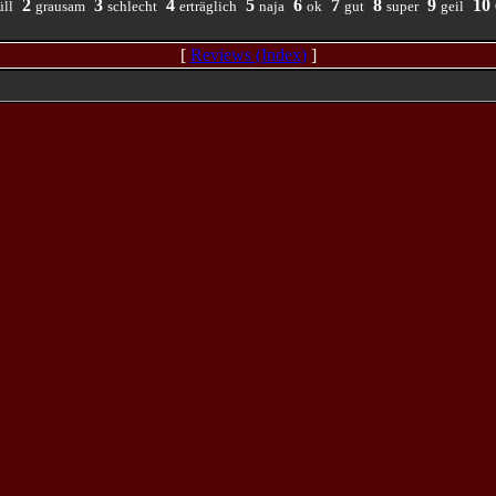
2
3
4
5
6
7
8
9
10
ll
grausam
schlecht
erträglich
naja
ok
gut
super
geil
[
Reviews (Index)
]