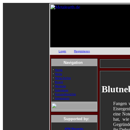
Login
oder
Registrieren
Navigation
·
Home
·
News
·
News Archiv
·
Board
·
Blutne
Reviews
·
Interviews
·
Konzertberichte
·
Impressum
Fangen w
Eisregen
eine Note
hat, wi
Supported by:
Gegründe
ihr Debu
AFM Records: