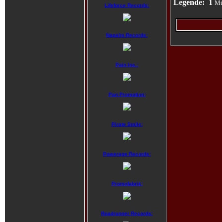
Legende:
1
Mü
Lifeforce Records:
Napalm Records:
Pain Inc.:
Pan Promotion:
Pirate Smile:
Powerage Records:
Promofabrik:
Roadrunner Records: