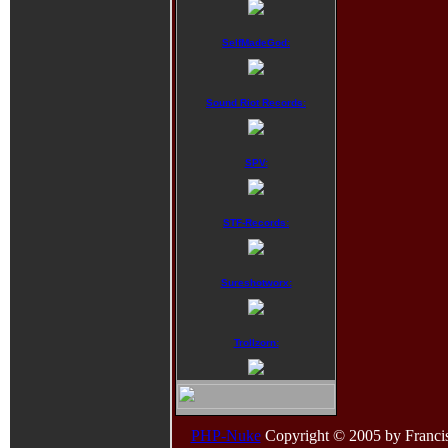
SelfMadeGod:
Sound Riot Records:
SPV:
STF-Records:
Sureshotworx:
Trollzorn:
PHP-Nuke
Copyright © 2005 by Francisco