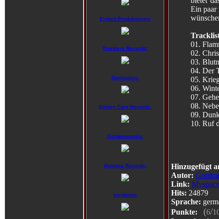
bietet d
Ein paar
wünsche
Einheit Produktionen:
Tracklis
01. Flam
Frontiers Records:
02. Chri
03. Blut
04. Der 
Germusica:
05. Krie
06. Winte
07. Gehe
08. Nebel
Golden Core Records:
09. Dunk
10. Ruf 
Gordeonmusic:
Hinzugefügt a
Humppa Records:
Autor:
Gordon
Link:
Myspac
Hits:
24879
Insideout:
Sprache:
germ
(
/
Punkte:
6
1