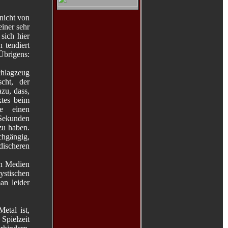
nicht von
iner sehr
sich hier
 tendiert
Übrigens:
chlagzeug
scht, der
zu, dass,
xtes beim
e einen
 Sekunden
zu haben.
rchgängig,
discheren
en Medien
mystischen
an leider
etal ist,
Spielzeit