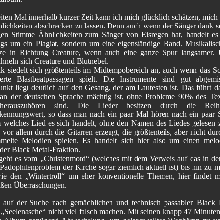
ten Mal innerhalb kurzer Zeit kann ich mich glücklich schätzen, mich 
hlichkeiten abschrecken zu lassen. Denn auch wenn der Sänger dank se
igen Stimme Ähnlichkeiten zum Sänger von Eisregen hat, handelt es 
gs um ein Plagiat, sondern um eine eigenständige Band. Musikalisch
e in Richtung Creature, wenn auch eine ganze Spur langsamer. 
ähneln sich Creature und Blutnebel.
k siedelt sich größtenteils im Midtempobereich an, auch wenn das S
erte Blastbeatpassagen spielt. Die Instrumente sind gut abgemi
nkt liegt deutlich auf den Gesang, der am Lautesten ist. Das führt da
an der deutschen Sprache mächtig ist, ohne Probleme 90% des Te
herauszuhören sind. Die Lieder besitzen durch die Reih
kennungswert, so dass man nach ein paar Mal hören nach ein paar
 welches Lied es sich handelt, ohne den Namen des Liedes gelesen 
vor allem durch die Gitarren erzeugt, die größtenteils, aber nicht du
melte Melodien spielen. Es handelt sich hier also um einen melo
 der Black Metal-Fraktion.
 geht es vom „Christenmord“ (welches mit dem Verweis auf das in d
 Pädophilenproblem der Kirche sogar ziemlich aktuell ist) bis hin zu 
e den „Wintertroll“ um eher konventionelle Themen, hier findet m
oßen Überraschungen.
 auf der Suche nach gemächlichen und technisch passablen Black M
 „Seelenasche“ nicht viel falsch machen. Mit seinen knapp 47 Minuten 