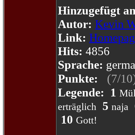
Hinzugefügt a
Autor:
Kevin W
Link:
Homepag
Hits:
4856
Sprache:
germa
(
/
Punkte:
7
10
Legende:
1
Mül
5
erträglich
naja
10
Gott!