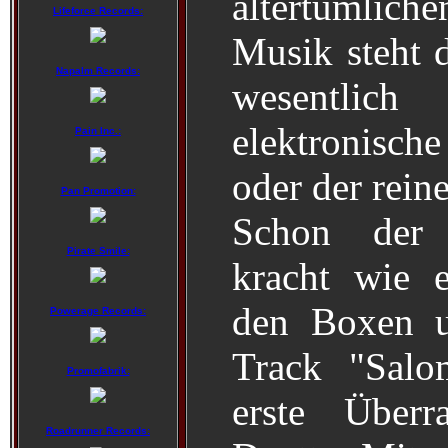
altertümliche
Lifeforce Records:
Musik steht 
Napalm Records:
wesentlic
elektronisch
Pain Inc.:
oder der rei
Pan Promotion:
Schon der 
Pirate Smile:
kracht wie e
den Boxen u
Powerage Records:
Track "Salo
Promofabrik:
erste Überr
Roadrunner Records: