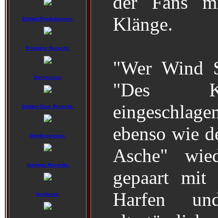
der Fans mit
Klänge.
Einheit Produktionen:
Frontiers Records:
"Wer Wind S
Germusica:
"Des Kö
eingeschlag
Golden Core Records:
ebenso wie d
Gordeonmusic:
Asche" wie
Humppa Records:
gepaart mit 
Harfen und
Insideout: