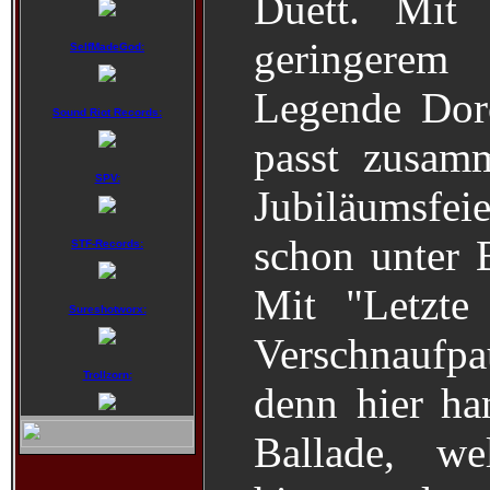
Duett. Mit
geringerem
SelfMadeGod:
Legende Dor
Sound Riot Records:
passt zusam
SPV:
Jubiläumsfe
schon unter B
STF-Records:
Mit "Letzte
Sureshotworx:
Verschnaufpa
Trollzorn:
denn hier ha
Ballade, wel