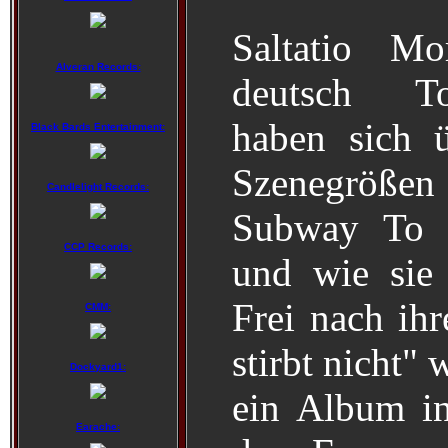
Saltatio Mo
Alveran Records:
deutsch Tot
haben sich 
Black Bards Entertainment:
Szenegröße
Candlelight Records:
Subway To S
CCP Records:
und wie sie a
Frei nach ih
CMM:
stirbt nicht"
Dockyard1:
ein Album in
Earache: