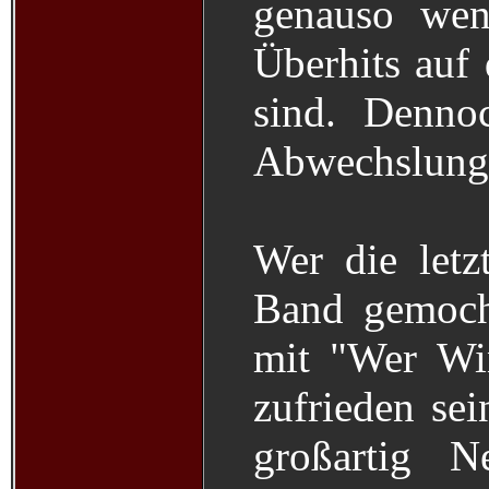
genauso wen
Überhits auf 
sind. Denno
Abwechslung 
Wer die letz
Band gemoch
mit "Wer Wi
zufrieden sei
großartig N