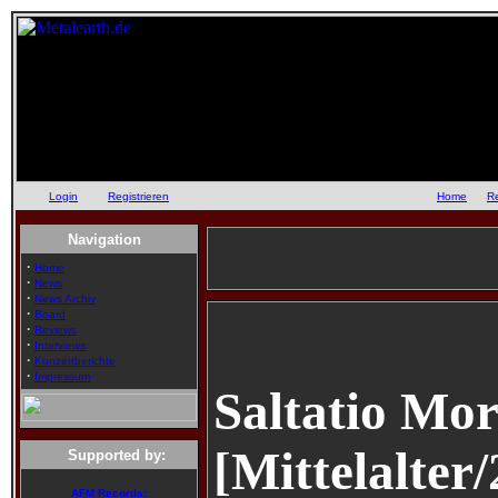
Login
oder
Registrieren
::
Home
::
R
Navigation
·
Home
·
News
·
News Archiv
·
Board
·
Reviews
·
Interviews
·
Konzertberichte
·
Impressum
Saltatio Mor
[Mittelalter
Supported by:
AFM Records: