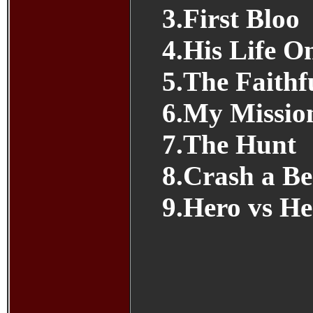
3.First Bloo
4.His Life O
5.The Faithf
6.My Missio
7.The Hunt
8.Crash a Be
9.Hero vs He