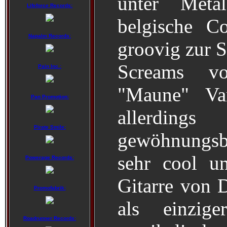
unter Metal
Lifeforce Records:
belgische C
Napalm Records:
groovig zur S
Screams v
Pain Inc.:
"Maune" Va
Pan Promotion:
aller
Pirate Smile:
gewöhnungs
sehr cool u
Powerage Records:
Gitarre von 
Promofabrik:
als einzig
Roadrunner Records: