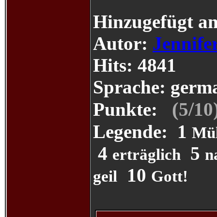
Hinzugefügt a
Autor:
Jennife
Hits:
4841
Sprache:
germ
(
/
Punkte:
5
10
Legende:
1
Mül
4
5
erträglich
n
10
geil
Gott!