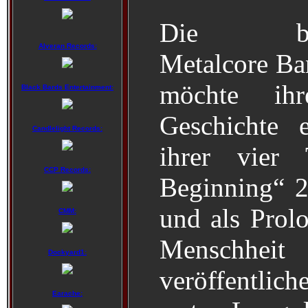
Die belg
Alveran Records:
Metalcore B
möchte ih
Black Bards Entertainment:
Geschichte 
Candlelight Records:
ihrer vier
CCP Records:
Beginning“ 
und als Prol
CMM:
Menschhe
Dockyard1:
veröffentlic
Earache: