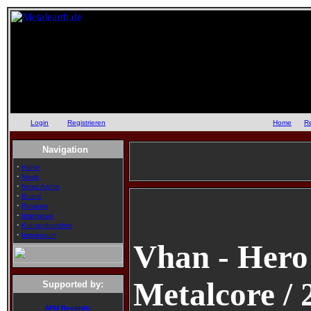
Login
oder
Registrieren
::
Home
::
R
Navigation
·
Home
·
News
·
News Archiv
·
Board
·
Reviews
·
Interviews
·
Konzertberichte
·
Impressum
Vhan - Hero 
Metalcore / 
Supported by:
AFM Records: