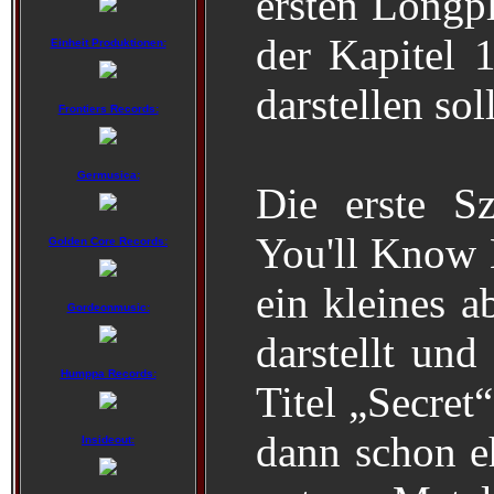
ersten Longp
der Kapitel 1
Einheit Produktionen:
darstellen soll
Frontiers Records:
Germusica:
Die erste S
You'll Know 
Golden Core Records:
ein kleines a
Gordeonmusic:
darstellt und
Humppa Records:
Titel „Secret“
dann schon e
Insideout: