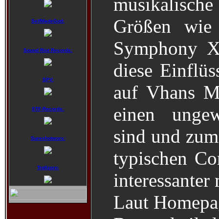
musikalisch
Größen wie
SelfMadeGod:
Symphony X 
Sound Riot Records:
diese Einflüs
SPV:
auf Vhans M
einen unge
STF-Records:
sind und zum 
Sureshotworx:
typischen C
Trollzorn:
interessanter
Laut Homepage