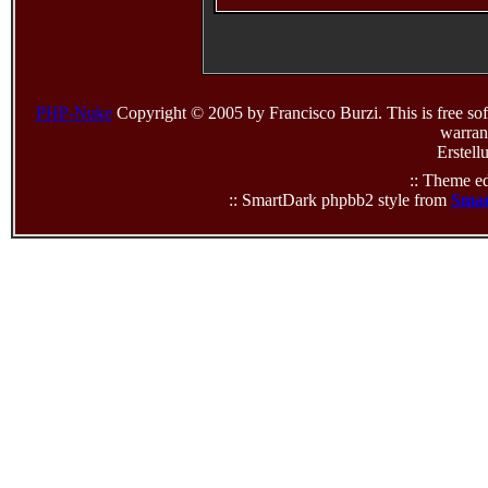
PHP-Nuke
Copyright © 2005 by Francisco Burzi. This is free sof
warrant
Erstell
:: Theme ed
:: SmartDark phpbb2 style from
Smar