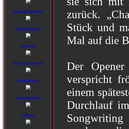
sie sich mit
zurück. „Cha
Einheit Produktionen:
Stück und m
Frontiers Records:
Mal auf die 
Germusica:
Der Opener 
Golden Core Records:
verspricht fr
Gordeonmusic:
einem spätes
Humppa Records:
Durchlauf i
Songwriting
Insideout: