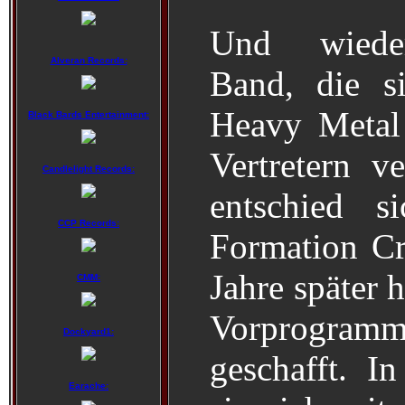
Und wiede
Alveran Records:
Band, die s
Heavy Metal
Black Bards Entertainment:
Vertretern v
Candlelight Records:
entschied s
CCP Records:
Formation Cr
Jahre später h
CMM:
Vorprogramm
Dockyard1:
geschafft. I
Earache: