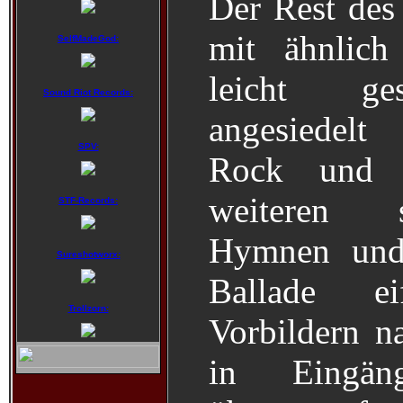
Der Rest des 
mit ähnlich
SelfMadeGod:
leicht ges
Sound Riot Records:
angesiedel
SPV:
Rock und 
weiteren 
STF-Records:
Hymnen und 
Sureshotworx:
Ballade e
Trollzorn:
Vorbildern n
in Eingän