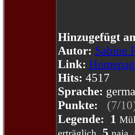
Hinzugefügt a
Autor:
Sabine 
Link:
Homepag
Hits:
4517
Sprache:
germa
(
/
Punkte:
7
10
Legende:
1
Mül
5
erträglich
naja