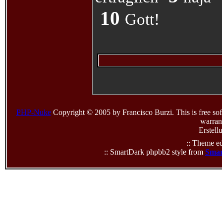
10
Gott!
PHP-Nuke
Copyright © 2005 by Francisco Burzi. This is free sof
warrant
Erstell
:: Theme ed
:: SmartDark phpbb2 style from
Smar