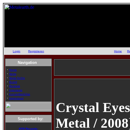
Login
oder
Registrieren
::
Home
::
R
Navigation
·
Home
·
News
·
News Archiv
·
Board
·
Reviews
·
Interviews
·
Konzertberichte
·
Impressum
Crystal Eye
Metal / 2008
Supported by:
AFM Records: