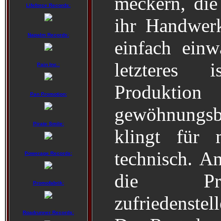
meckern, die
Lifeforce Records:
ihr Handwer
Napalm Records:
einfach einw
letzteres 
Pain Inc.:
Produk
Pan Promotion:
gewöhnungsb
Pirate Smile:
klingt für
technisch. An
Powerage Records:
die Pro
Promofabrik:
zufriedenstel
Roadrunner Records: