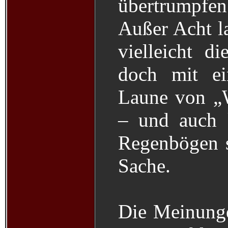
übertrumpfen
Außer Acht la
vielleicht d
doch mit e
Laune von „W
– und auch 
Regenbögen s
Sache.
Die Meinunge