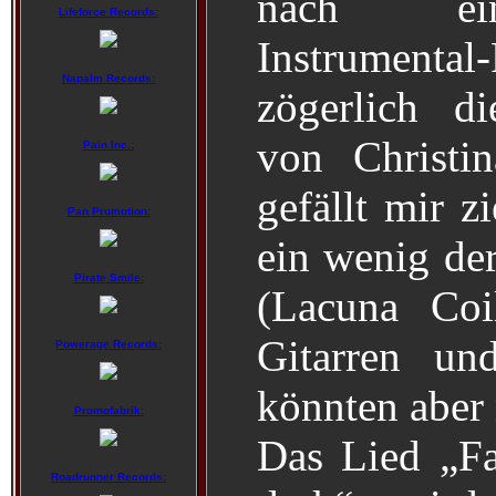
nach ein
Lifeforce Records:
Instrumen
Napalm Records:
zögerlich d
von Christin
Pain Inc.:
gefällt mir z
Pan Promotion:
ein wenig der
Pirate Smile:
(Lacuna Coi
Gitarren un
Powerage Records:
könnten aber 
Promofabrik:
Das Lied „Fa
Roadrunner Records: