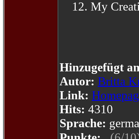
12. My Creat
Hinzugefügt a
Autor:
Britta K
Link:
Homepag
Hits:
4310
Sprache:
germa
(
/
Punkte:
6
10