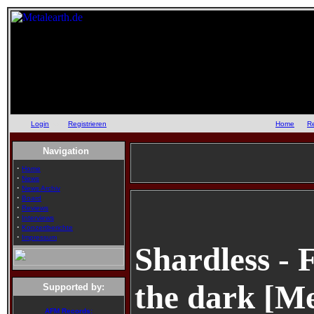
Login
oder
Registrieren
::
Home
::
R
Navigation
·
Home
·
News
·
News Archiv
·
Board
·
Reviews
·
Interviews
·
Konzertberichte
·
Impressum
Shardless - 
the dark [Me
Supported by:
AFM Records: