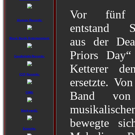
Vor fünf 
Alveran Records:
entstand Sh
aus der Dea
Black Bards Entertainment:
Priors Day“
Candlelight Records:
Ketterer de
CCP Records:
ersetzte. Von
Band von 
CMM:
musikalis
Dockyard1:
bewegte sic
Earache: