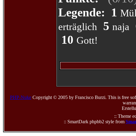
Legende:
1
Mül
5
erträglich
naja
10
Gott!
PHP-Nuke
Copyright © 2005 by Francisco Burzi. This is free sof
warrant
Erstell
:: Theme ed
:: SmartDark phpbb2 style from
Smar