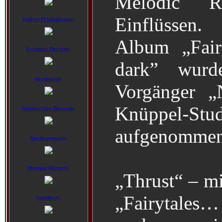
Melodic R
Einflüssen.
Einheit Produktionen:
Album „Fair
Frontiers Records:
dark” wurd
Germusica:
Vorgänger „
Knüppel-Stu
Golden Core Records:
aufgenommen
Gordeonmusic:
Humppa Records:
„Thrust“ – mi
„Fairytales…
Insideout: