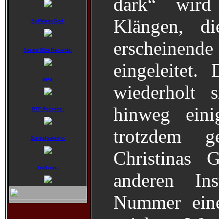
dark“ wird 
Klängen, di
SelfMadeGod:
erscheinen
Sound Riot Records:
eingeleitet.
SPV:
wiederholt 
hinweg eini
STF-Records:
trotzdem g
Sureshotworx:
Christinas 
Trollzorn:
anderen Ins
Nummer eine