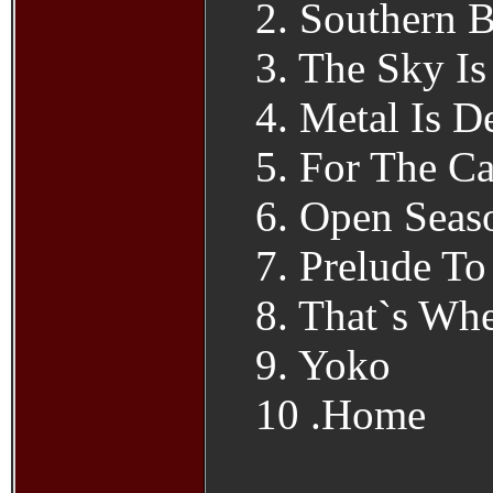
2. Southern B
3. The Sky Is
4. Metal Is D
5. For The Ca
6. Open Seas
7. Prelude T
8. That`s Wh
9. Yoko
10 .Home