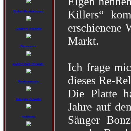
Eigen nennen
Killers“ ko
Einheit Produktionen:
erschienene 
Frontiers Records:
Markt.
Germusica:
Ich frage mic
Golden Core Records:
dieses Re-Rel
Gordeonmusic:
Die Platte h
Humppa Records:
Jahre auf de
Sänger Bonz
Insideout: