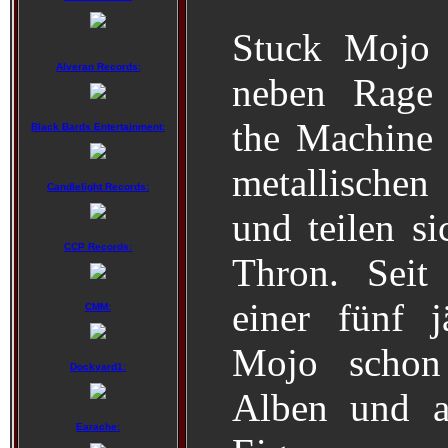
Stuck Mojo 
Alveran Records:
neben Rage 
the Machine 
Black Bards Entertainment:
metallische
Candlelight Records:
und teilen s
CCP Records:
Thron. Seit
einer fünf 
CMM:
Mojo schon
Dockyard1:
Alben und a
Earache: