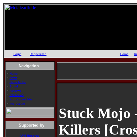
Login
oder
Registrieren
::
Home
::
R
Navigation
·
Home
·
News
·
News Archiv
·
Board
·
Reviews
·
Interviews
·
Konzertberichte
·
Impressum
Stuck Mojo 
Killers [Cro
Supported by:
AFM Records: