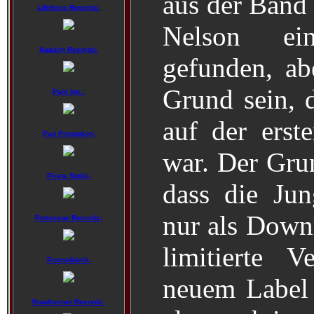
aus der Band
Lifeforce Records:
Nelson e
Napalm Records:
gefunden, ab
Grund sein, 
Pain Inc.:
auf der erst
Pan Promotion:
war. Der Grun
Pirate Smile:
dass die Ju
nur als Down
Powerage Records:
limitierte 
Promofabrik:
neuem Label 
Roadrunner Records: