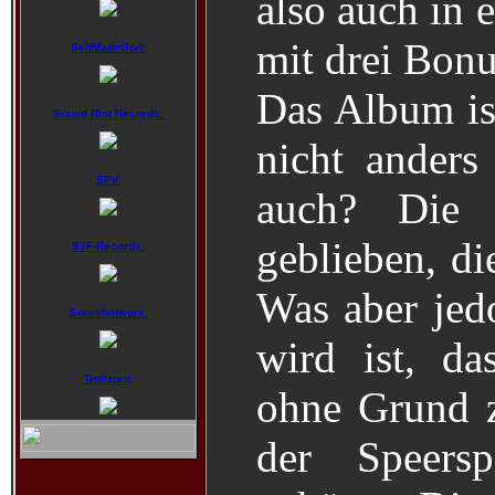
also auch in 
mit drei Bonu
SelfMadeGod:
Das Album ist
Sound Riot Records:
nicht ander
SPV:
auch? Die 
geblieben, di
STF-Records:
Was aber jed
Sureshotworx:
wird ist, d
Trollzorn:
ohne Grund z
der Speersp