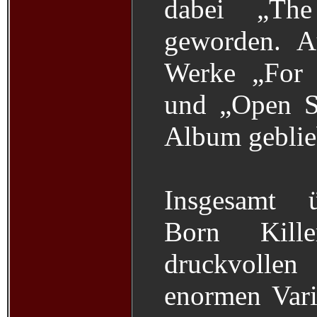
dabei „Th
geworden. A
Werke „For 
und „Open S
Album geblie
Insgesamt ü
Born Kill
druckvolle
enormen Vari