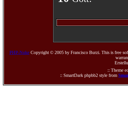
PHP-Nuke
Copyright © 2005 by Francisco Burzi. This is free sof
warrant
Erstell
:: Theme ed
:: SmartDark phpbb2 style from
Smar