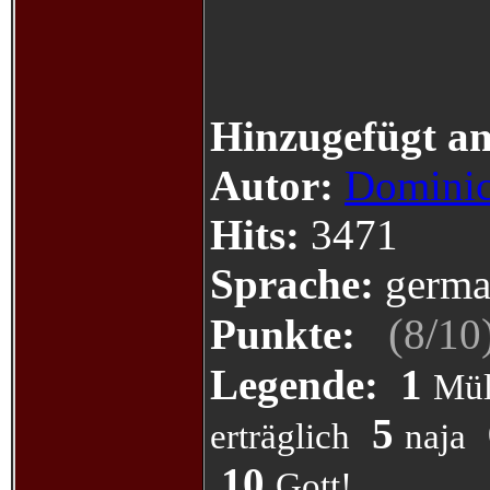
Hinzugefügt a
Autor:
Dominic
Hits:
3471
Sprache:
germa
(
/
Punkte:
8
10
Legende:
1
Mül
5
erträglich
naja
10
Gott!