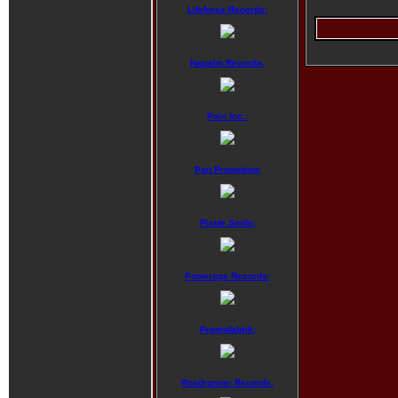
Lifeforce Records:
Napalm Records:
Pain Inc.:
Pan Promotion:
Pirate Smile:
Powerage Records:
Promofabrik:
Roadrunner Records: