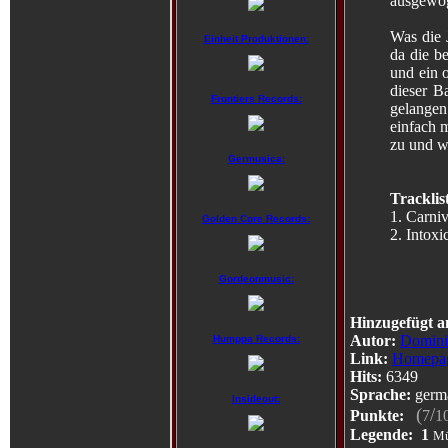
ausgewog
Was die 
Einheit Produktionen:
da die b
und ein o
dieser B
Frontiers Records:
gelangen.
einfach m
zu und w
Germusica:
Tracklis
1. Carniv
Golden Core Records:
2. Intoxi
Gordeonmusic:
Hinzugefügt a
Autor:
Domini
Humppa Records:
Link:
Homepa
Hits:
6349
Sprache:
germ
Insideout:
(
/
Punkte:
7
1
Legende:
1
Mü