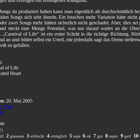
en und erzeugen ein homogenes Klangbild.
Jungs da produziert haben kann man eigentlich als durchschnittlich be
eiden Songs sich sehr ähneln. Ein bisschen mehr Variation hätte nicht 
der zwei Songs mehr hätten sicherlich nicht geschadet. Aber, dies sei 
and steckt eine Menge Potential, was nur darauf wartet an die Ober
 „Carnival of Life“ ist ein erster Schritt in die richtige Richtung. Hör
al an und bildet selbst ein Urteil, mir jedenfalls sagt das Demo stellenw
eiß zu gefallen.
t:
al of Life
cated Heart
m:
20. Mai 2005
c Türk
ge
an
)
0
2
3
4
5
6
7
8
9
10
ll
grausam
schlecht
erträglich
naja
ok
gut
super
geil