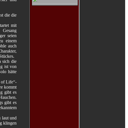
t die die
artet mit
r Gesang
ger seien
zu einem
öhle auch
arakter,
Stückes.
 sich die
g ist von
olo hätte
 of Life“-
rre kommt
g gibt es
 Hauchen.
s gibt es
bekanntem
 laut und
ng klingen