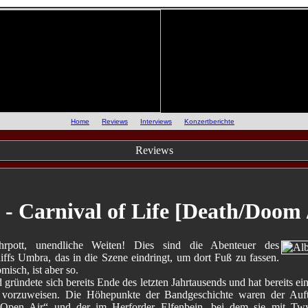
::
Home
::
Reviews
::
Interviews
::
Konzertberichte
::
Reviews
- Carnival of Life [Death/Doom 
rpott, unendliche Weiten! Dies sind die Abenteuer des
ffs Umbra, das in die Szene eindringt, um dort Fuß zu fassen.
misch, ist aber so.
gründete sich bereits Ende des letzten Jahrtausends und hat bereits ei
e vorzuweisen. Die Höhepunkte der Bandgeschichte waren der Auft
 Open Air“ und der im Herforder Elfenbein, bei dem sie mit Tw