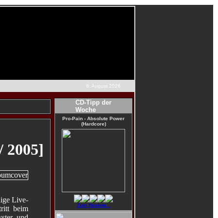
6. August 2026
CD-Tipp der
Woche
Pro-Pain - Absolute Power
(Hardcore)
/ 2005]
nige Live-
Zum Review...
ritt beim
yster und