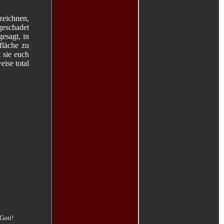
zeichnen,
geschadet
gesagt, in
fläche zu
t sie euch
eise total
Gott!