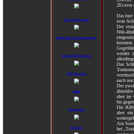
2Ecxess d
Das hier
Alveran Records:
erste Sch
Der erst
Nile-äh
eingeset
Black Bards Entertainment:
könnten
Gegröhle
wieder 
Candlelight Records:
allerding
Das Schl
Tomtoms 
CCP Records:
vereinze
auch noc
Der zweit
ähneldes
CMM:
aber im 
bis gege
Die Riff
Dockyard1:
aber ein
weitergeh
Am Sound
Earache:
bei „Toxi