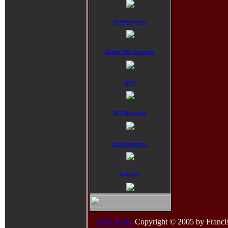
SelfMadeGod:
Sound Riot Records:
SPV:
STF-Records:
Sureshotworx:
Trollzorn:
PHP-Nuke
Copyright © 2005 by Francisco