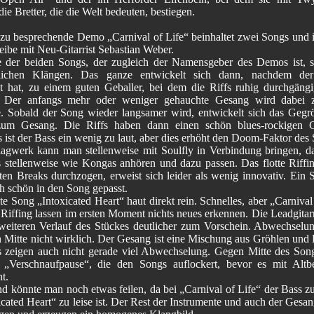
ie Bretter, die die Welt bedeuten, bestiegen.
 zu besprechende Demo „Carnival of Life“ beinhaltet zwei Songs und is
eibe mit Neu-Gitarrist Sebastian Weber.
e der beiden Songs, der zugleich der Namensgeber des Demos ist, st
nlichen Klängen. Das ganze entwickelt sich dann, nachdem de
zt hat, zu einem guten Geballer, bei dem die Riffs ruhig durchgängi
. Der anfangs mehr oder weniger gehauchte Gesang wird dabei 
. Sobald der Song wieder langsamer wird, entwickelt sich das Gegr
zum Gesang. Die Riffs haben dann einen schön blues-rockigen Ch
s ist der Bass ein wenig zu laut, aber dies erhöht den Doom-Faktor des 
agwerk kann man stellenweise mit Soulfly in Verbindung bringen, da
stellenweise wie Kongas anhören und dazu passen. Das flotte Riffin
lten Breaks durchzogen, erweist sich leider als wenig innovativ. Ein S
h schön in den Song gepasst.
e Song „Intoxicated Heart“ haut direkt rein. Schnelles, aber „Carnival
 Riffing lassen im ersten Moment nichts neues erkennen. Die Leadgita
weiteren Verlauf des Stückes deutlicher zum Vorschein. Abwechselun
n Mitte nicht wirklich. Der Gesang ist eine Mischung aus Gröhlen und
s zeigen auch nicht gerade viel Abwechselung. Gegen Mitte des Song
 „Verschnaufpause“, die den Songs auflockert, bevor es mit Alt
t.
 könnte man noch etwas feilen, da bei „Carnival of Life“ der Bass zu
cated Heart“ zu leise ist. Der Rest der Instrumente und auch der Gesa