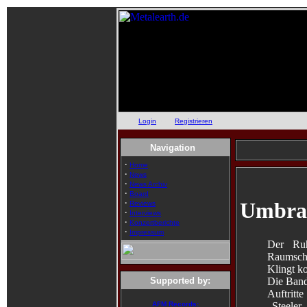
Login
oder
Registrieren
Navigation
·
Home
·
News
·
News Archiv
·
Board
·
Umbra 
Reviews
·
Interviews
·
Konzertberichte
·
Impressum
Der Ruh
Raumschi
Klingt ko
Die Band 
Supported by:
Auftritt
„Steeler
AFM Records: