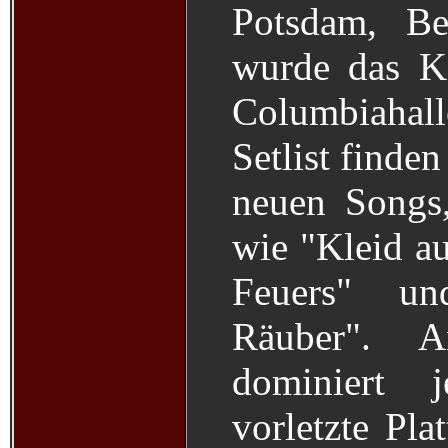
Potsdam, B
wurde das Ko
Columbiahall
Setlist finden
neuen Songs,
wie "Kleid au
Feuers" u
Räuber". A
dominiert j
vorletzte Pla