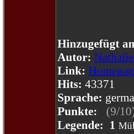
Hinzugefügt a
Autor:
Nathali
Link:
Homepag
Hits:
43371
Sprache:
germa
(
/
Punkte:
9
10
Legende:
1
Mül