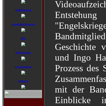
Videoauf
SelfMadeGod:
Entstehu
"Engels
Sound Riot Records:
Bandmitgli
SPV:
Geschichte 
STF-Records:
und Ingo Ha
Prozess des S
Sureshotworx:
Zusammenfas
Trollzorn:
mit der Ban
Einblicke 