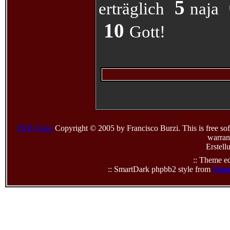
5
erträglich
naja
10
Gott!
PHP-Nuke
Copyright © 2005 by Francisco Burzi. This is free sof
warrant
Erstell
:: Theme ed
:: SmartDark phpbb2 style from
Smar