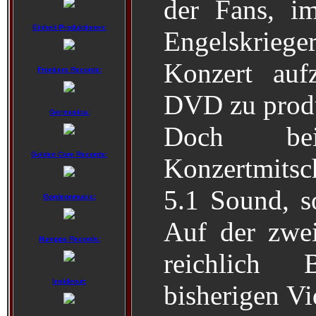
der Fans, i
Einheit Produktionen:
Engelskriege
Konzert auf
Frontiers Records:
DVD zu produ
Germusica:
Doch be
Golden Core Records:
Konzertmitsc
5.1 Sound, so
Gordeonmusic:
Auf der zwe
Humppa Records:
reichlich B
Insideout:
bisherigen Vi