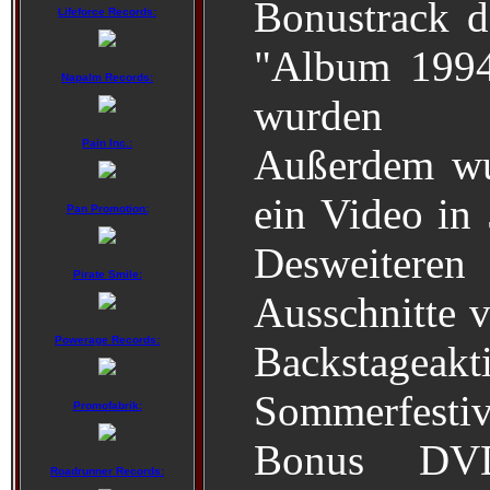
Bonustrack d
Lifeforce Records:
"Album 1994
Napalm Records:
wurden zu
Pain Inc.:
Außerdem wu
ein Video in 
Pan Promotion:
Desweite
Pirate Smile:
Ausschnitte v
Powerage Records:
Backstage
Sommerfest
Promofabrik:
Bonus DV
Roadrunner Records: