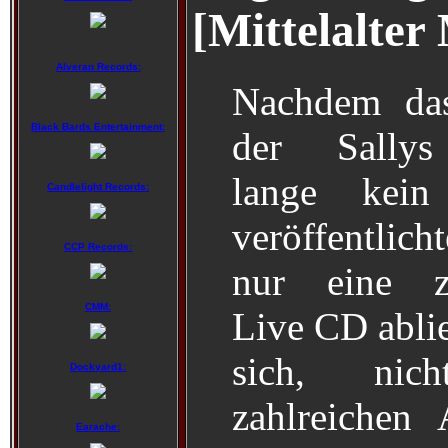
[Mittelalter 
Alveran Records:
Nachdem das
Black Bards Entertainment:
der Sally
lange kein
Candlelight Records:
veröffentlic
CCP Records:
nur eine zu
CMM:
Live CD ablie
sich, nic
Dockyard1:
zahlreichen
Earache: