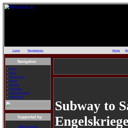
Login
oder
Registrieren
::
Home
::
R
Navigation
·
Home
·
News
·
News Archiv
·
Board
·
Reviews
·
Interviews
·
Konzertberichte
·
Impressum
Subway to Sa
Engelskrieg
Supported by:
AFM Records: