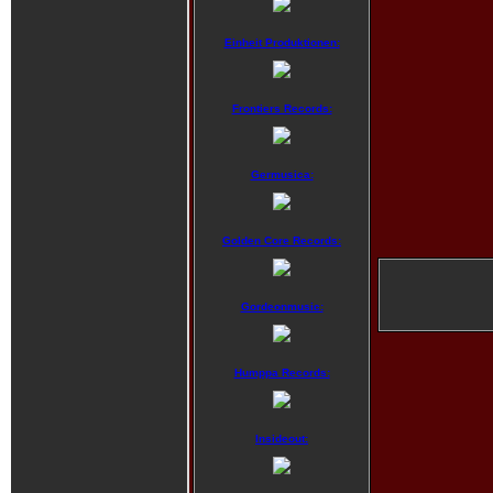
Einheit Produktionen:
Frontiers Records:
Germusica:
Golden Core Records:
Gordeonmusic:
Humppa Records:
Insideout: