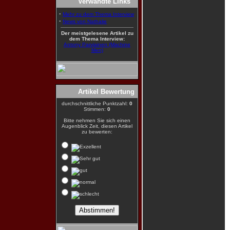
Verwandte Links
·
Mehr zu dem Thema Interview
·
News von Nathalie
Der meistgelesene Artikel zu
dem Thema Interview:
Antony Parviainen (Machine
Men)
Artikel Bewertung
durchschnittliche Punktzahl:
0
Stimmen:
0
Bitte nehmen Sie sich einen
Augenblick Zeit, diesen Artikel
zu bewerten: