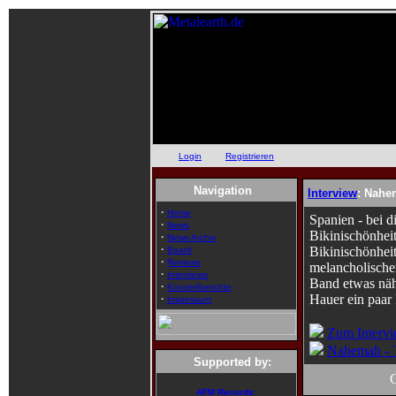
Login
oder
Registrieren
Navigation
Interview
: Nahe
·
Home
Spanien - bei 
·
News
Bikinischönhei
·
News Archiv
·
Bikinischönheit
Board
·
Reviews
melancholische
·
Interviews
Band etwas näh
·
Konzertberichte
Hauer ein paar
·
Impressum
Zum Intervi
Nahemah - 
Supported by:
AFM Records: