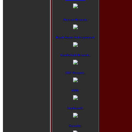
Alveran Records:
Black Bards Entertainment:
Candlelight Records:
CCP Records:
CMM:
Dockyard1:
Earache: