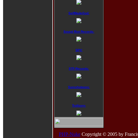
SelfMadeGod:
Sound Riot Records:
SPV:
STF-Records:
Sureshotworx:
Trollzorn:
PHP-Nuke
Copyright © 2005 by Francisco