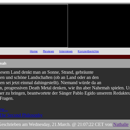
::
Home
::
Reviews
::
Interviews
::
Konzertberichte
::
mah
diesem Land denkt man an Sonne, Strand, gebräunte
ten und schöne Landschaften (ob an Land oder an den
en sei jetzt einmal dahingestellt). Niemand würde da an
n, progressiven Death Metal denken, wie ihn aber Nahemah spielen. U
er zu bringen, beantwortete der Sänger Pablo Egido unserem Redakt
 Fragen.
ew...
The Second Philosophy
Geschrieben am Wednesday, 21.March. @ 21:07:22 CET von
Nathalie