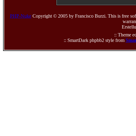
PHP-Nuke
Copyright © 2005 by Francisco Burzi. This is free sof
warrant
Erstell
:: Theme ed
:: SmartDark phpbb2 style from
Smar