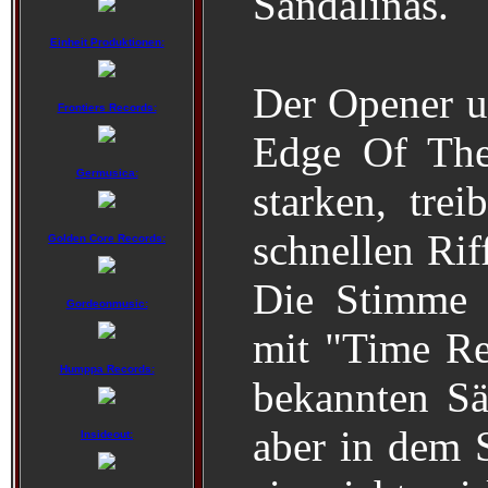
Sandalinas.
Einheit Produktionen:
Der Opener u
Frontiers Records:
Edge Of The
Germusica:
starken, trei
schnellen Rif
Golden Core Records:
Die Stimme d
Gordeonmusic:
mit "Time R
Humppa Records:
bekannten S
aber in dem S
Insideout: