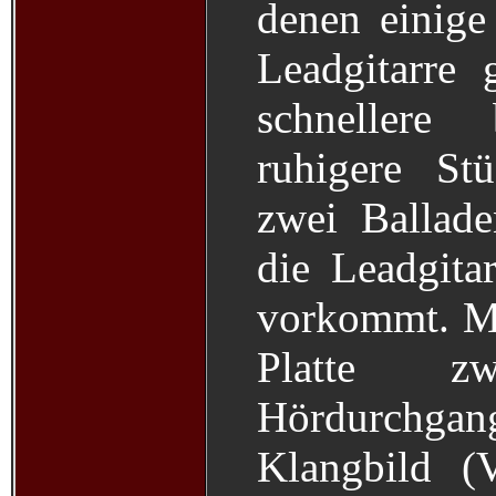
denen einige 
Leadgitarre 
schnellere
ruhigere St
zwei Ballade
die Leadgit
vorkommt. Ma
Platte z
Hördurchgan
Klangbild (V