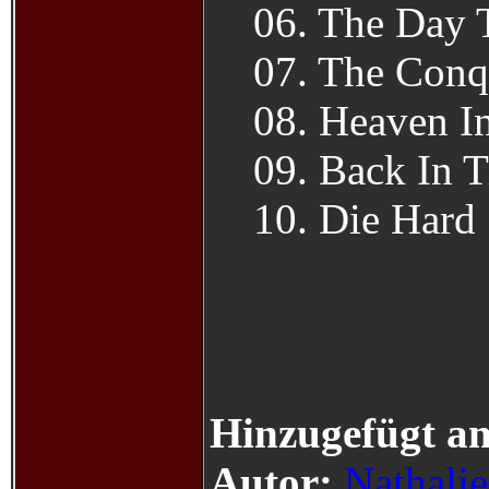
06. The Day 
07. The Conq
08. Heaven I
09. Back In 
10. Die Hard
Hinzugefügt a
Autor:
Nathali