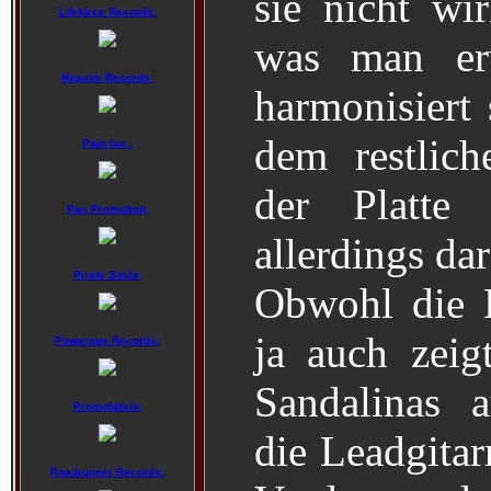
sie nicht wir
Lifeforce Records:
was man erw
Napalm Records:
harmonisiert 
dem restlic
Pain Inc.:
der Platte
Pan Promotion:
allerdings dar
Pirate Smile:
Obwohl die 
ja auch zeigt
Powerage Records:
Sandalinas au
Promofabrik:
die Leadgitar
Roadrunner Records: