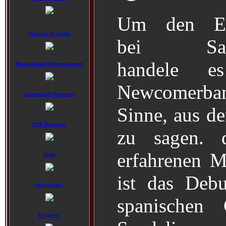
Um den Ei
Alveran Records:
bei Sand
handele 
Black Bards Entertainment:
Newcomerba
Candlelight Records:
Sinne, aus d
CCP Records:
zu sagen. 
erfahrenen Mi
CMM:
ist das Deb
Dockyard1:
spanischen 
Earache: