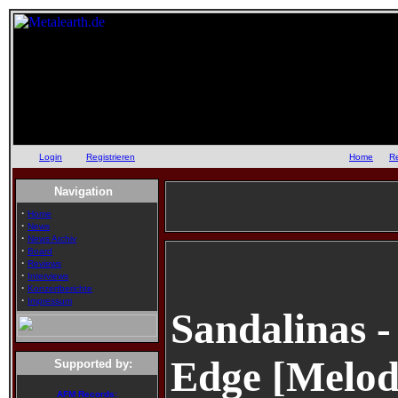
Login
oder
Registrieren
::
Home
::
R
Navigation
·
Home
·
News
·
News Archiv
·
Board
·
Reviews
·
Interviews
·
Konzertberichte
·
Impressum
Sandalinas 
Edge [Melodi
Supported by:
AFM Records: