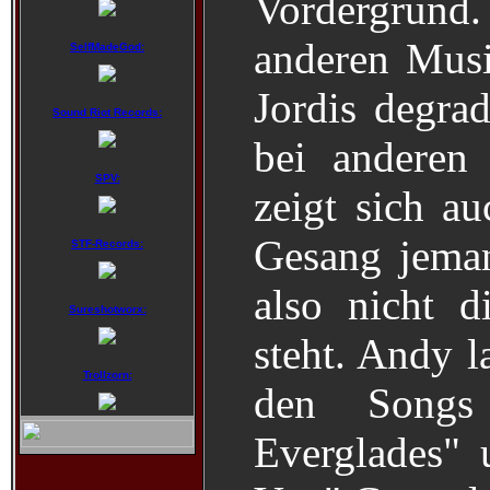
Vordergrund
anderen Musik
SelfMadeGod:
Jordis degrad
Sound Riot Records:
bei anderen 
SPV:
zeigt sich au
Gesang jeman
STF-Records:
also nicht d
Sureshotworx:
steht. Andy 
Trollzorn:
den Songs
Everglades" 